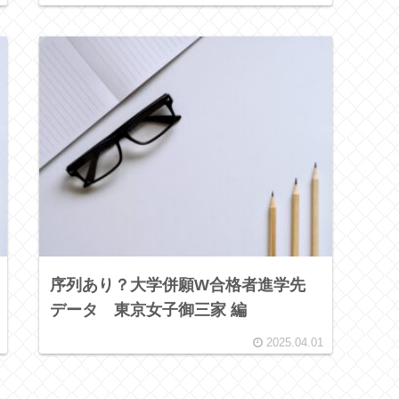
序列あり？大学併願W合格者進学先
データ 東京女子御三家 編
2025.04.01