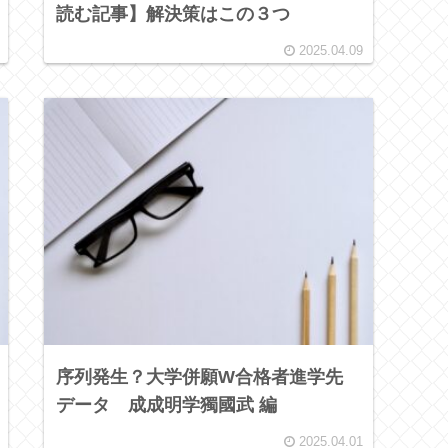
読む記事】解決策はこの３つ
2025.04.09
序列発生？大学併願W合格者進学先
データ 成成明学獨國武 編
2025.04.01