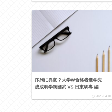
序列に異変？大学W合格者進学先
成成明学獨國武 VS 日東駒専 編
2025.04.01